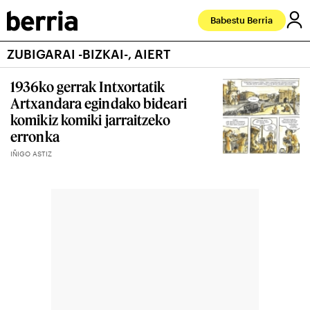
Babestu Berria
ZUBIGARAI -BIZKAI-, AIERT
1936ko gerrak Intxortatik
Artxandara egindako bideari
komikiz komiki jarraitzeko
erronka
IÑIGO ASTIZ