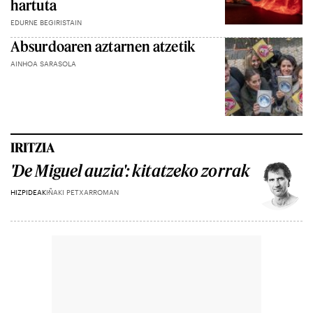
hartuta
EDURNE BEGIRISTAIN
Absurdoaren aztarnen atzetik
AINHOA SARASOLA
IRITZIA
'De Miguel auzia': kitatzeko zorrak
HIZPIDEAK
IÑAKI PETXARROMAN