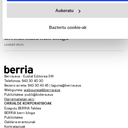
ARNASGUNE
Webgune honek cookie propioak eta hirugarrenen cookie-
GORKA EROSTARBE LEUNDA
Aukeratu
fitxategiak erabiltzen ditu. Zure esperientzia eta zerbitzuak
hobetzeko asmoz, cookie teknologiaz baliatzen gara. Ohar
hau onartuz gero, teknologia hori erabiltzeko baimen
esplizitua ematen diguzu.
Gehiago irakurri
Baztertu cookie-ak
«Bizitzan norberari pizten zaizkion barne
ahotsak islatu nahi ditugu»
LANDER IRUIN
Berria.eus - Euskal Editorea SM
Telefonoa: 943 30 40 30
Bezero arreta: 943 30 43 45 | laguna@berria.eus
Webgunea:
webgunea@berria.eus
Publizitatea:
publi@bidera.eus
Harremanetan jarri
ORRIALDE KORPORATIBOAK
Ezagutu BERRIA Taldea
BERRIA berri bloga
Publizitatea
Galdera-erantzunak
Kontratazioak