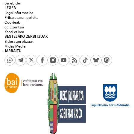
Sarebide
LEGEA
Lege informazioa
Pribatutasun politika
Cookieak
cc Lizentzia
Kanal etikoa
BESTELAKO ZERBITZUAK
Bidera zerbitzuak
Midas Media
JARRAITU