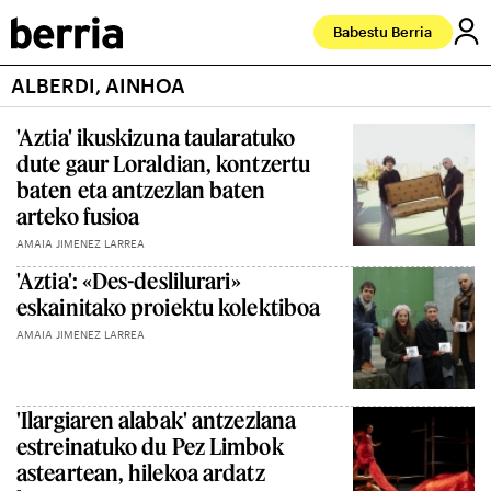
Babestu Berria
ALBERDI, AINHOA
'Aztia' ikuskizuna taularatuko
dute gaur Loraldian, kontzertu
baten eta antzezlan baten
arteko fusioa
AMAIA JIMENEZ LARREA
'Aztia': «Des-deslilurari»
eskainitako proiektu kolektiboa
AMAIA JIMENEZ LARREA
'Ilargiaren alabak' antzezlana
estreinatuko du Pez Limbok
asteartean, hilekoa ardatz