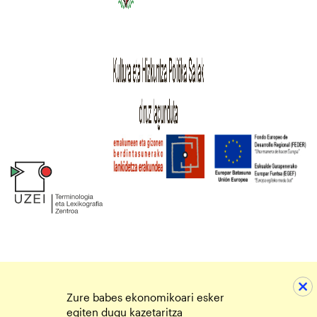
Zure babes ekonomikoari esker
egiten dugu kazetaritza