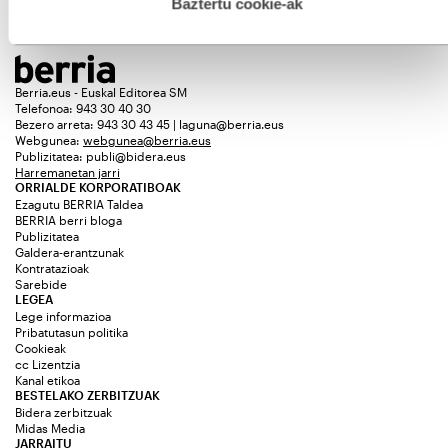
esplizitua ematen diguzu.
Gehiago irakurri
Baztertu cookie-ak
Berria.eus - Euskal Editorea SM
Telefonoa: 943 30 40 30
Bezero arreta: 943 30 43 45 | laguna@berria.eus
Webgunea:
webgunea@berria.eus
Publizitatea:
publi@bidera.eus
Harremanetan jarri
ORRIALDE KORPORATIBOAK
Ezagutu BERRIA Taldea
BERRIA berri bloga
Publizitatea
Galdera-erantzunak
Kontratazioak
Sarebide
LEGEA
Lege informazioa
Pribatutasun politika
Cookieak
cc Lizentzia
Kanal etikoa
BESTELAKO ZERBITZUAK
Bidera zerbitzuak
Midas Media
JARRAITU