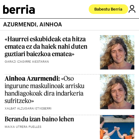
Babestu Berria
AZURMENDI, AINHOA
«Haurrei eskubideak eta hitza
ematea ez da haiek nahi duten
guztiari baiezkoa ematea»
GARAZI IZAGIRRE AIESTARAN
Ainhoa Azurmendi:
«Oso
ingurune maskulinoak arrisku
handiagokoak dira indarkeria
sufritzeko»
XALBAT ALZUGARAI ETXEBERRI
Berandu izan baino lehen
MAIXA UTRERA PUELLES