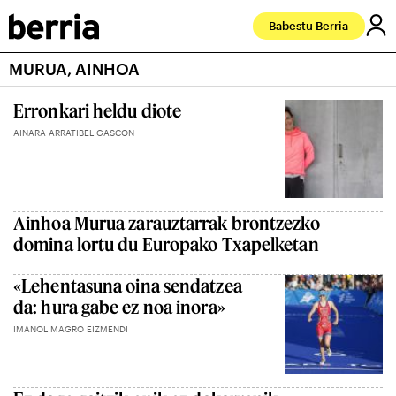
Babestu Berria
MURUA, AINHOA
Erronkari heldu diote
AINARA ARRATIBEL GASCON
Ainhoa Murua zarauztarrak brontzezko
domina lortu du Europako Txapelketan
«Lehentasuna oina sendatzea
da: hura gabe ez noa inora»
IMANOL MAGRO EIZMENDI