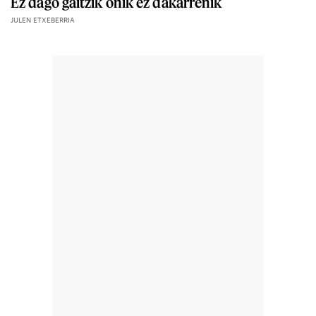
Ez dago gaitzik onik ez dakarrenik
JULEN ETXEBERRIA