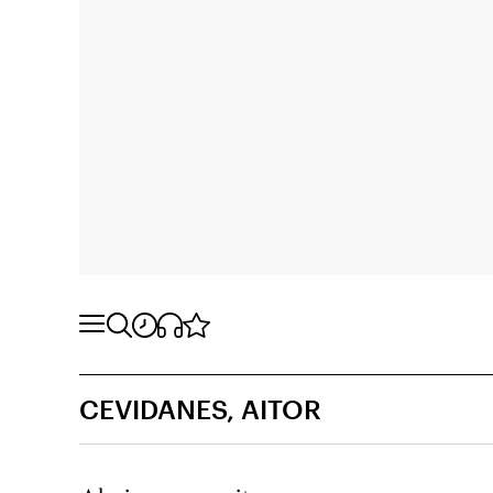
CEVIDANES, AITOR