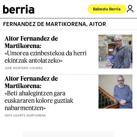
Babestu Berria
FERNANDEZ DE MARTIKORENA, AITOR
Aitor Fernandez de
Martikorena:
«Umorea ezinbestekoa da herri
ekintzak antolatzeko»
JUNE MONTERO VIGUERA
Aitor Fernandez de
Martikorena:
«Beti ahalegintzen gara
euskararen kolore guztiak
nabarmentzen»
KEPA UGARTE MARTIARENA