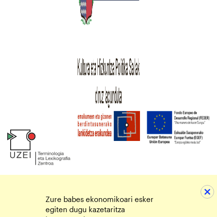
Zure babes ekonomikoari esker
egiten dugu kazetaritza