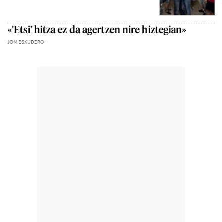
«'Etsi' hitza ez da agertzen nire hiztegian»
JON ESKUDERO