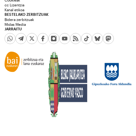
Cookieak
cc Lizentzia
Kanal etikoa
BESTELAKO ZERBITZUAK
Bidera zerbitzuak
Midas Media
JARRAITU