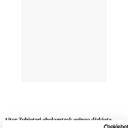
Aitor Zubietari ebakuntzak egingo dizkiote
meniskoan eta orpazurdan