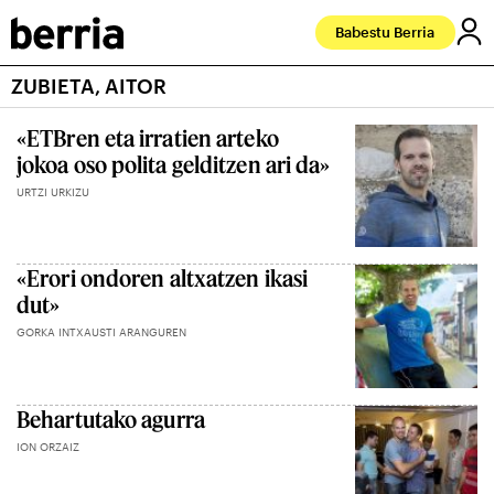
Babestu Berria
ZUBIETA, AITOR
«ETBren eta irratien arteko
jokoa oso polita gelditzen ari da»
URTZI URKIZU
«Erori ondoren altxatzen ikasi
dut»
GORKA INTXAUSTI ARANGUREN
Behartutako agurra
ION ORZAIZ