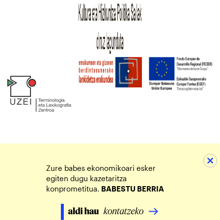
Zure babes ekonomikoari esker
egiten dugu kazetaritza
konprometitua.
BABESTU BERRIA