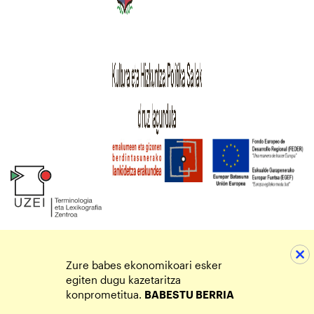
Zure babes ekonomikoari esker
egiten dugu kazetaritza
konprometitua.
BABESTU BERRIA