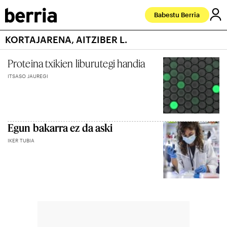
Babestu Berria
KORTAJARENA, AITZIBER L.
Proteina txikien liburutegi handia
ITSASO JAUREGI
Egun bakarra ez da aski
IKER TUBIA