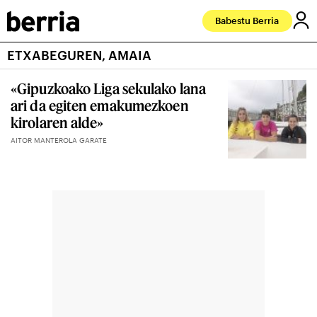
Babestu Berria
ETXABEGUREN, AMAIA
«Gipuzkoako Liga sekulako lana
ari da egiten emakumezkoen
kirolaren alde»
AITOR MANTEROLA GARATE