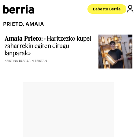
Babestu Berria
PRIETO, AMAIA
Amaia Prieto:
«Haritzezko kupel
zaharrekin egiten ditugu
lanparak»
KRISTINA BERASAIN TRISTAN