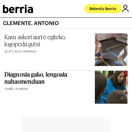
Babestu Berria
CLEMENTE, ANTONIO
Kasu askori aurre egiteko,
logopeda gutxi
OLATZ SILVA RODRIGO
Diagnosia gako, lengoaia
nahasmenduan
ISABEL JAURENA