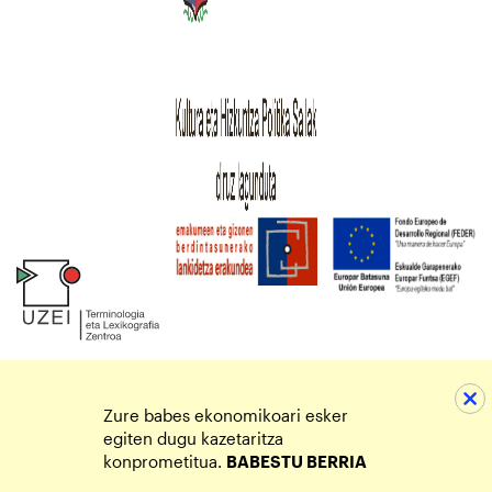
Zure babes ekonomikoari esker
egiten dugu kazetaritza
konprometitua.
BABESTU BERRIA