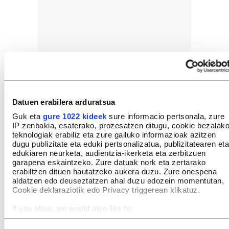
Datuen erabilera arduratsua
Guk eta
gure 1022 kideek
sure informacio pertsonala, zure
IP zenbakia, esaterako, prozesatzen ditugu, cookie bezalak
teknologiak erabiliz eta zure gailuko informazioak azitzen
dugu publizitate eta eduki pertsonalizatua, publizitatearen eta
edukiaren neurketa, audientzia-ikerketa eta zerbitzuen
garapena eskaintzeko. Zure datuak nork eta zertarako
erabiltzen dituen hautatzeko aukera duzu. Zure onespena
aldatzen edo deuseztatzen ahal duzu edozein momentutan,
Cookie deklaraziotik edo Privacy triggerean klikatuz.
If you allow, we would also like to:
Collect information about your geographical location
which can be accurate to within several meters