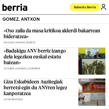
Babestu Berria
GOMEZ, ANTXON
«Oso zaila da masa kritikoa alderdi bakarrean
bideratzea»
MAIALEN UNANUE IRURETA
«Badakigu ANV berriz izango
dela legezkoa euskal estatu
batean»
AITZIBER LASKIBAR LIZARRIBAR
Giza Eskubideen Auzitegiak
berretsi egin du ANVren legez
kanporatzea
AITOR RENTERIA