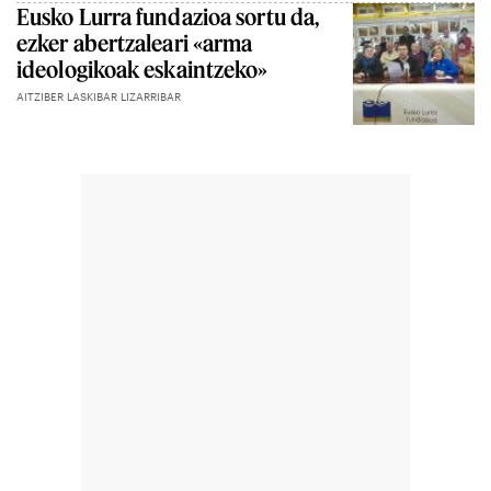
Eusko Lurra fundazioa sortu da,
ezker abertzaleari «arma
ideologikoak eskaintzeko»
AITZIBER LASKIBAR LIZARRIBAR