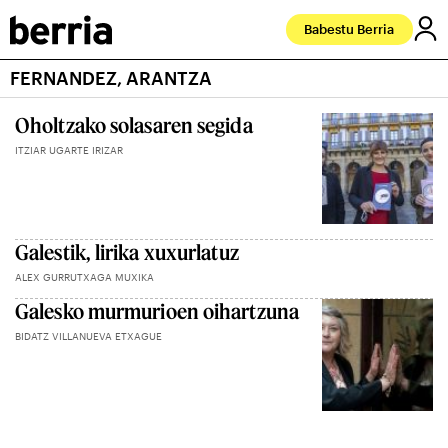
Babestu Berria
FERNANDEZ, ARANTZA
Oholtzako solasaren segida
ITZIAR UGARTE IRIZAR
Galestik, lirika xuxurlatuz
ALEX GURRUTXAGA MUXIKA
Galesko murmurioen oihartzuna
BIDATZ VILLANUEVA ETXAGUE