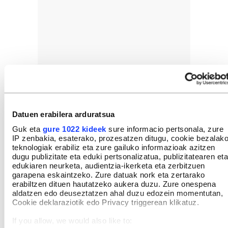
Datuen erabilera arduratsua
Guk eta
gure 1022 kideek
sure informacio pertsonala, zure
IP zenbakia, esaterako, prozesatzen ditugu, cookie bezalak
teknologiak erabiliz eta zure gailuko informazioak azitzen
dugu publizitate eta eduki pertsonalizatua, publizitatearen eta
edukiaren neurketa, audientzia-ikerketa eta zerbitzuen
garapena eskaintzeko. Zure datuak nork eta zertarako
erabiltzen dituen hautatzeko aukera duzu. Zure onespena
aldatzen edo deuseztatzen ahal duzu edozein momentutan,
Cookie deklaraziotik edo Privacy triggerean klikatuz.
If you allow, we would also like to: