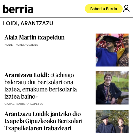
Babestu Berria
LOIDI, ARANTZAZU
Alaia Martin txapeldun
HODEI IRURETAGOIENA
Arantzazu Loidi:
«Gehiago
baloratu dut bertsolari ona
izatea, emakume bertsolaria
izatea baino»
GARAZI KARRERA LOPETEGI
Arantzazu Loidik jantziko dio
txapela Gipuzkoako Bertsolari
Txapelketaren irabazleari