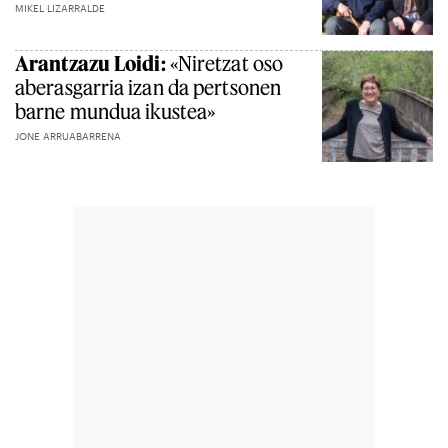
MIKEL LIZARRALDE
Arantzazu Loidi:
«Niretzat oso
aberasgarria izan da pertsonen
barne mundua ikustea»
JONE ARRUABARRENA