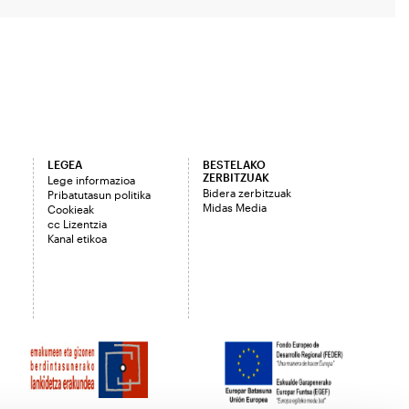
LEGEA
BESTELAKO
ZERBITZUAK
Lege informazioa
Bidera zerbitzuak
Pribatutasun politika
Midas Media
Cookieak
cc Lizentzia
Kanal etikoa