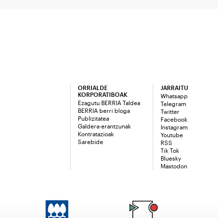
ORRIALDE
JARRAITU
KORPORATIBOAK
Whatsapp
Ezagutu BERRIA Taldea
Telegram
BERRIA berri bloga
Twitter
Publizitatea
Facebook
Galdera-erantzunak
Instagram
Kontratazioak
Youtube
Sarebide
RSS
Tik Tok
Bluesky
Mastodon