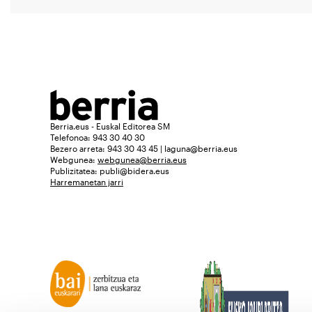
Berria.eus - Euskal Editorea SM
Telefonoa: 943 30 40 30
Bezero arreta: 943 30 43 45 | laguna@berria.eus
Webgunea:
webgunea@berria.eus
Publizitatea:
publi@bidera.eus
Harremanetan jarri