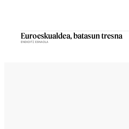
Euroeskualdea, batasun tresna
ENEKOITZ ESNAOLA