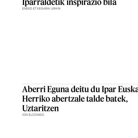
Iparraldetik inspirazio bila
ENEKO ETXEGARAI URAIN
Aberri Eguna deitu du Ipar Euska
Herriko abertzale talde batek,
Uztaritzen
ION ELIZONDO