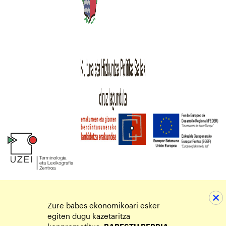
Zure babes ekonomikoari esker
egiten dugu kazetaritza