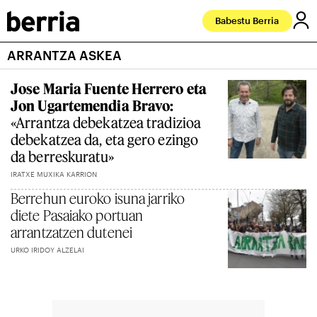
Babestu Berria
ARRANTZA ASKEA
Jose Maria Fuente Herrero eta
Jon Ugartemendia Bravo:
«Arrantza debekatzea tradizioa
debekatzea da, eta gero ezingo
da berreskuratu»
IRATXE MUXIKA KARRION
Berrehun euroko isuna jarriko
diete Pasaiako portuan
arrantzatzen dutenei
URKO IRIDOY ALZELAI