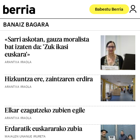
Babestu Berria
BANAIZ BAGARA
«Sarri askotan, gauza moralista
bat izaten da: 'Zuk ikasi
euskara'»
ARANTXA IRAOLA
Hizkuntza ere, zaintzaren erdira
ARANTXA IRAOLA
Elkar ezagutzeko zubien egile
ARANTXA IRAOLA
Erdaratik euskararako zubia
MAIALEN UNANUE IRURETA