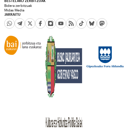
BESTELAKO ZERBITZUAK
Bidera zerbitzuak
Midas Media
JARRAITU