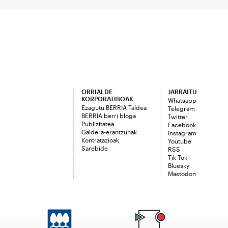
ORRIALDE
JARRAITU
KORPORATIBOAK
Whatsapp
Ezagutu BERRIA Taldea
Telegram
BERRIA berri bloga
Twitter
Publizitatea
Facebook
Galdera-erantzunak
Instagram
Kontratazioak
Youtube
Sarebide
RSS
Tik Tok
Bluesky
Mastodon