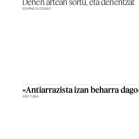
Denen artean sortu, eta denentzat
EDURNE ELIZONDO
«Antiarrazista izan beharra dago
IKER TUBIA