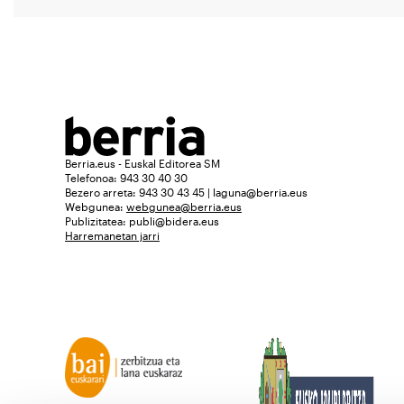
Berria.eus - Euskal Editorea SM
Telefonoa: 943 30 40 30
Bezero arreta: 943 30 43 45 | laguna@berria.eus
Webgunea:
webgunea@berria.eus
Publizitatea:
publi@bidera.eus
Harremanetan jarri