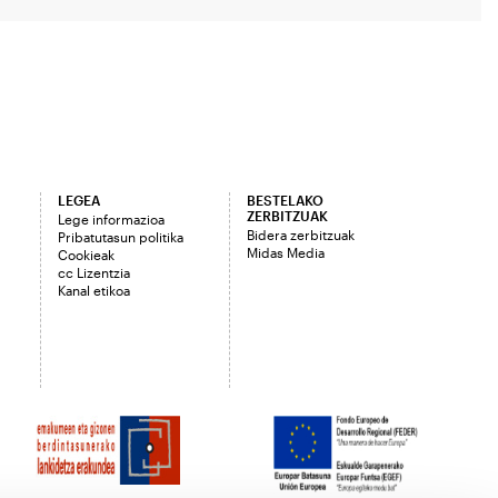
LEGEA
BESTELAKO
ZERBITZUAK
Lege informazioa
Bidera zerbitzuak
Pribatutasun politika
Midas Media
Cookieak
cc Lizentzia
Kanal etikoa