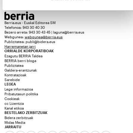
Berria.eus - Euskal Editorea SM
Telefonoa: 943 30 40 30
Bezero arreta: 943 30 43 45 | laguna@berria.eus
Webgunea:
webgunea@berria.eus
Publizitatea:
publi@bidera.eus
Harremanetan jarri
ORRIALDE KORPORATIBOAK
Ezagutu BERRIA Taldea
BERRIA berri bloga
Publizitatea
Galdera-erantzunak
Kontratazioak
Sarebide
LEGEA
Lege informazioa
Pribatutasun politika
Cookieak
cc Lizentzia
Kanal etikoa
BESTELAKO ZERBITZUAK
Bidera zerbitzuak
Midas Media
JARRAITU