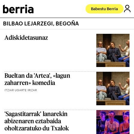
Babestu Berria
BILBAO LEJARZEGI, BEGOÑA
Adiskidetasunaz
Bueltan da 'Artea', «lagun
zaharren» komedia
ITZIAR UGARTE IRIZAR
'Sagastitarrak' lanarekin
abizenaren eztabaida
oholtzaratuko du Txalok