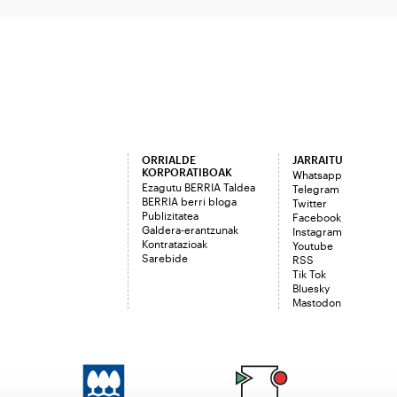
ORRIALDE
JARRAITU
KORPORATIBOAK
Whatsapp
Ezagutu BERRIA Taldea
Telegram
BERRIA berri bloga
Twitter
Publizitatea
Facebook
Galdera-erantzunak
Instagram
Kontratazioak
Youtube
Sarebide
RSS
Tik Tok
Bluesky
Mastodon