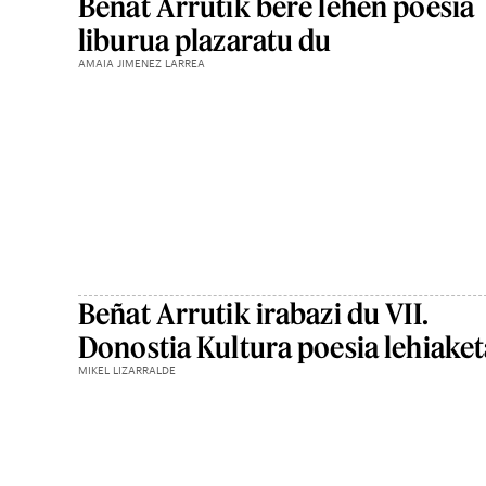
Beñat Arrutik bere lehen poesia
liburua plazaratu du
AMAIA JIMENEZ LARREA
Beñat Arrutik irabazi du VII.
Donostia Kultura poesia lehiaket
MIKEL LIZARRALDE