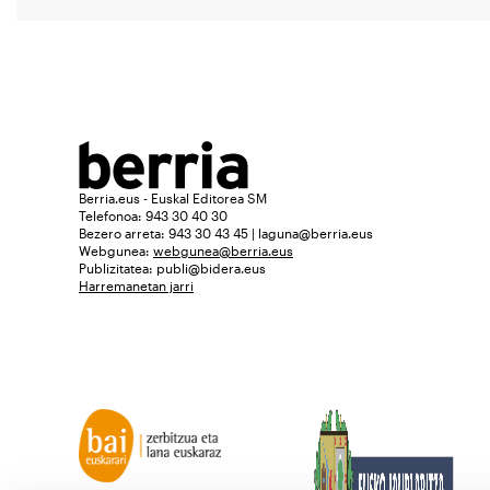
Berria.eus - Euskal Editorea SM
Telefonoa: 943 30 40 30
Bezero arreta: 943 30 43 45 | laguna@berria.eus
Webgunea:
webgunea@berria.eus
Publizitatea:
publi@bidera.eus
Harremanetan jarri