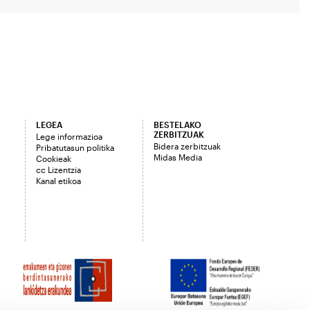
LEGEA
BESTELAKO
ZERBITZUAK
Lege informazioa
Bidera zerbitzuak
Pribatutasun politika
Midas Media
Cookieak
cc Lizentzia
Kanal etikoa