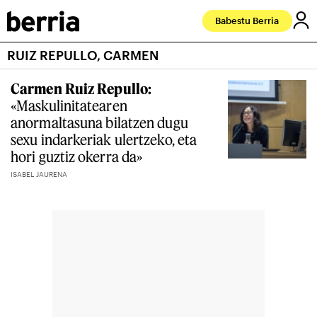
Babestu Berria
RUIZ REPULLO, CARMEN
Carmen Ruiz Repullo:
«Maskulinitatearen
anormaltasuna bilatzen dugu
sexu indarkeriak ulertzeko, eta
hori guztiz okerra da»
ISABEL JAURENA