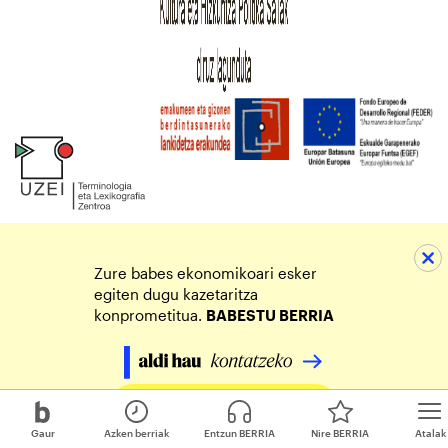
Zure babes ekonomikoari esker
egiten dugu kazetaritza
konprometitua.
BABESTU BERRIA
Egin zure ekarpena
Gaur
Azken berriak
Entzun BERRIA
Nire BERRIA
Atalak