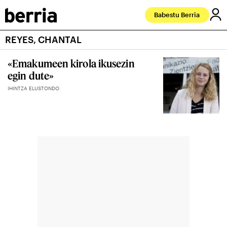
Babestu Berria
REYES, CHANTAL
«Emakumeen kirola ikusezin
egin dute»
IHINTZA ELUSTONDO