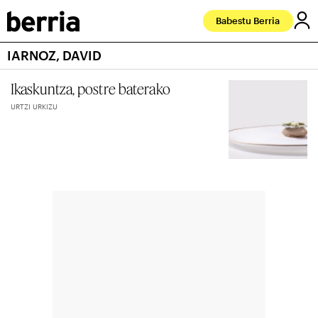
Babestu Berria
IARNOZ, DAVID
Ikaskuntza, postre baterako
URTZI URKIZU