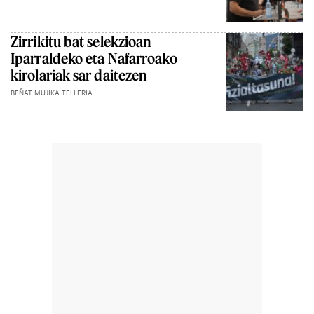
Zirrikitu bat selekzioan
Iparraldeko eta Nafarroako
kirolariak sar daitezen
BEÑAT MUJIKA TELLERIA