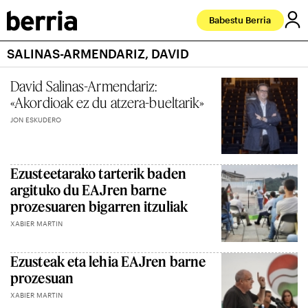
Babestu Berria
SALINAS-ARMENDARIZ, DAVID
David Salinas-Armendariz:
«Akordioak ez du atzera-bueltarik»
JON ESKUDERO
Ezusteetarako tarterik baden
argituko du EAJren barne
prozesuaren bigarren itzuliak
XABIER MARTIN
Ezusteak eta lehia EAJren barne
prozesuan
XABIER MARTIN