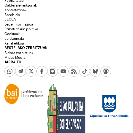
Publizitatea
Galdera-erantzunak
Kontratazioak
Sarebide
LEGEA
Lege informazioa
Pribatutasun politika
Cookieak
cc Lizentzia
Kanal etikoa
BESTELAKO ZERBITZUAK
Bidera zerbitzuak
Midas Media
JARRAITU