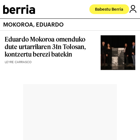
Babestu Berria
MOKOROA, EDUARDO
Eduardo Mokoroa omenduko
dute urtarrilaren 31n Tolosan,
kontzertu berezi batekin
LEYRE CARRASCO