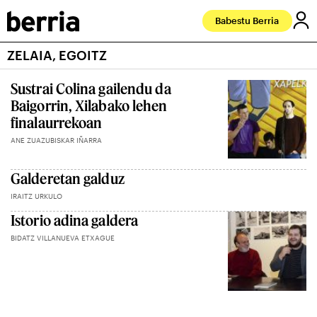
Babestu Berria
ZELAIA, EGOITZ
Sustrai Colina gailendu da
Baigorrin, Xilabako lehen
finalaurrekoan
ANE ZUAZUBISKAR IÑARRA
Galderetan galduz
IRAITZ URKULO
Istorio adina galdera
BIDATZ VILLANUEVA ETXAGUE