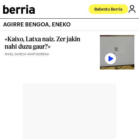
Babestu Berria
AGIRRE BENGOA, ENEKO
«Kaixo, Latxa naiz. Zer jakin
nahi duzu gaur?»
MIKEL GARCIA MARTIKORENA