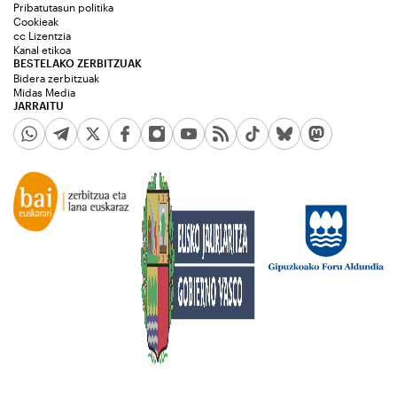
Pribatutasun politika
Cookieak
cc Lizentzia
Kanal etikoa
BESTELAKO ZERBITZUAK
Bidera zerbitzuak
Midas Media
JARRAITU