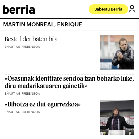
Babestu Berria
MARTIN MONREAL, ENRIQUE
Beste lider baten bila
EÑAUT AGIRREBENGOA
«Osasunak identitate sendoa izan beharko luke,
diru madarikatuaren gainetik»
EÑAUT AGIRREBENGOA
«Bihotza ez dut egurrezkoa»
EÑAUT AGIRREBENGOA