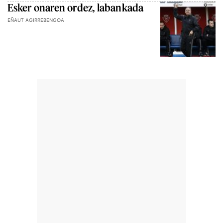
Esker onaren ordez, labankada
EÑAUT AGIRREBENGOA