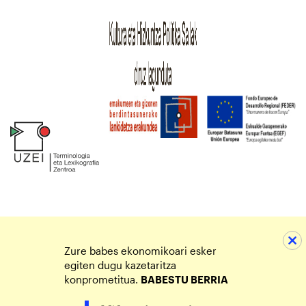
Zure babes ekonomikoari esker
egiten dugu kazetaritza
konprometitua.
BABESTU BERRIA