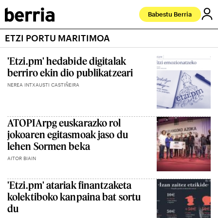
Babestu Berria
ETZI PORTU MARITIMOA
'Etzi.pm' hedabide digitalak
berriro ekin dio publikatzeari
NEREA INTXAUSTI CASTIÑEIRA
ATOPIArpg euskarazko rol
jokoaren egitasmoak jaso du
lehen Sormen beka
AITOR BIAIN
'Etzi.pm' atariak finantzaketa
kolektiboko kanpaina bat sortu
du