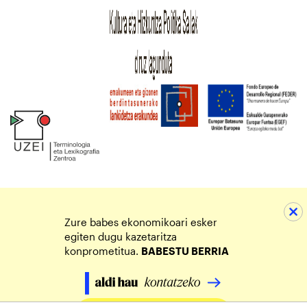
Zure babes ekonomikoari esker
egiten dugu kazetaritza
konprometitua.
BABESTU BERRIA