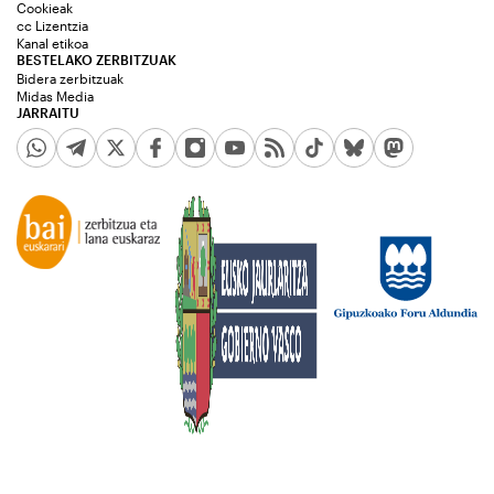
Cookieak
cc Lizentzia
Kanal etikoa
BESTELAKO ZERBITZUAK
Bidera zerbitzuak
Midas Media
JARRAITU