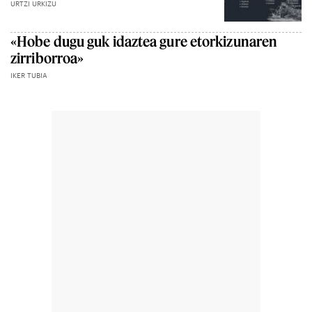
URTZI URKIZU
«Hobe dugu guk idaztea gure etorkizunaren
zirriborroa»
IKER TUBIA