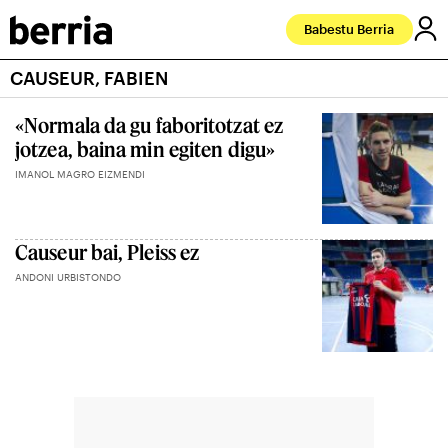
Babestu Berria
CAUSEUR, FABIEN
«Normala da gu faboritotzat ez
jotzea, baina min egiten digu»
IMANOL MAGRO EIZMENDI
Causeur bai, Pleiss ez
ANDONI URBISTONDO