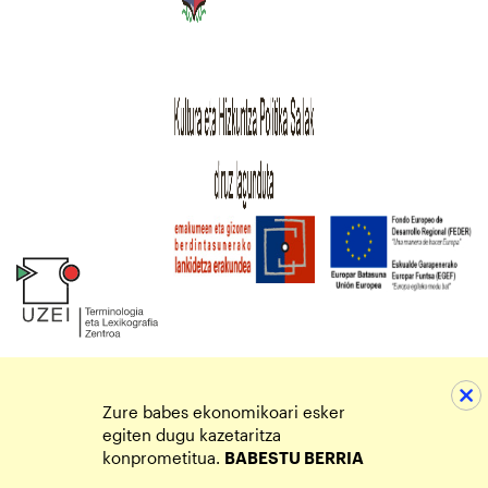
Zure babes ekonomikoari esker
egiten dugu kazetaritza
konprometitua.
BABESTU BERRIA