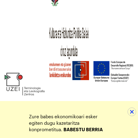
Zure babes ekonomikoari esker
egiten dugu kazetaritza
konprometitua.
BABESTU BERRIA