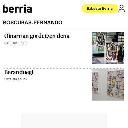
Babestu Berria
ROSCUBAS, FERNANDO
Oinarrian gordetzen dena
URTZI IBARGUEN
Beranduegi
URTZI IBARGUEN