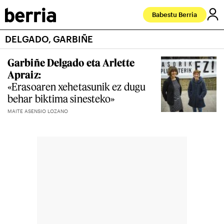
Babestu Berria
DELGADO, GARBIÑE
Garbiñe Delgado eta Arlette
Apraiz:
«Erasoaren xehetasunik ez dugu
behar biktima sinesteko»
MAITE ASENSIO LOZANO