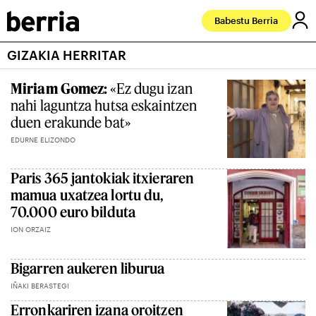
Babestu Berria
GIZAKIA HERRITAR
Miriam Gomez:
«Ez dugu izan
nahi laguntza hutsa eskaintzen
duen erakunde bat»
EDURNE ELIZONDO
Paris 365 jantokiak itxieraren
mamua uxatzea lortu du,
70.000 euro bilduta
ION ORZAIZ
Bigarren aukeren liburua
IÑAKI BERASTEGI
Erronkariren izana oroitzen