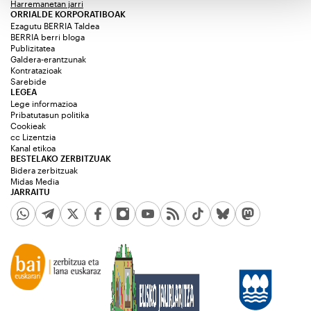
Harremanetan jarri
ORRIALDE KORPORATIBOAK
Ezagutu BERRIA Taldea
BERRIA berri bloga
Publizitatea
Galdera-erantzunak
Kontratazioak
Sarebide
LEGEA
Lege informazioa
Pribatutasun politika
Cookieak
cc Lizentzia
Kanal etikoa
BESTELAKO ZERBITZUAK
Bidera zerbitzuak
Midas Media
JARRAITU