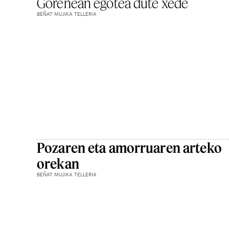
Gorenean egotea dute xede
BEÑAT MUJIKA TELLERIA
Pozaren eta amorruaren arteko
orekan
BEÑAT MUJIKA TELLERIA