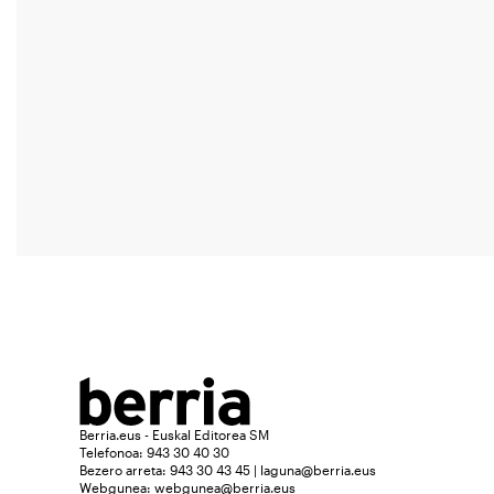
Berria.eus - Euskal Editorea SM
Telefonoa: 943 30 40 30
Bezero arreta: 943 30 43 45 | laguna@berria.eus
Webgunea:
webgunea@berria.eus