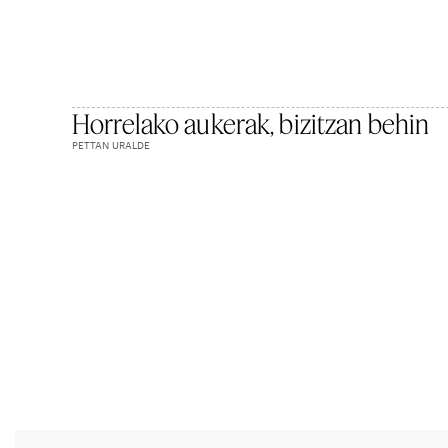
Horrelako aukerak, bizitzan behin
PETTAN URALDE