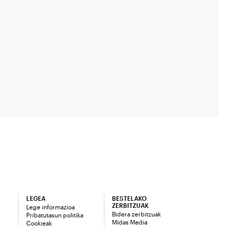
LEGEA
BESTELAKO
ZERBITZUAK
Lege informazioa
Bidera zerbitzuak
Pribatutasun politika
Midas Media
Cookieak