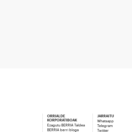
ORRIALDE
JARRAITU
KORPORATIBOAK
Whatsapp
Ezagutu BERRIA Taldea
Telegram
BERRIA berri bloga
Twitter