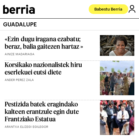
Babestu Berria
GUADALUPE
«Ezin dugu iragana ezabatu;
beraz, balia gaitezen hartaz »
AINIZE MADARIAGA
Korsikako nazionalistek hiru
eserlekuei eutsi diete
ANDER PEREZ ZALA
Pestizida batek eragindako
kalteen erantzule egin dute
Frantziako Estatua
ARANTXA ELIZEGI EGILEGOR