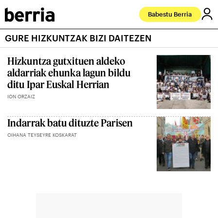
Babestu Berria
GURE HIZKUNTZAK BIZI DAITEZEN
Hizkuntza gutxituen aldeko
aldarriak ehunka lagun bildu
ditu Ipar Euskal Herrian
ION ORZAIZ
Indarrak batu dituzte Parisen
OIHANA TEYSEYRE KOSKARAT