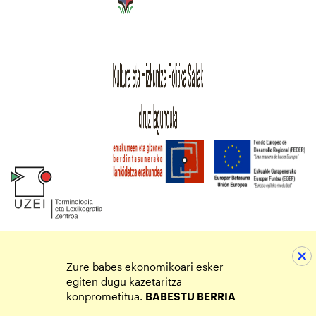
Zure babes ekonomikoari esker
egiten dugu kazetaritza
konprometitua.
BABESTU BERRIA