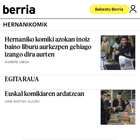
Babestu Berria
HERNANIKOMIK
Hernaniko komiki azokan inoiz
baino liburu aurkezpen gehiago
izango dira aurten
GARBIÑE UBEDA
EGITARAUA
Euskal komikiaren ardatzean
JONE BASTIDA ALZURU