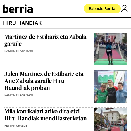
Babestu Berria
HIRU HANDIAK
Martinez de Estibariz eta Zabala
garaile
RAMON OLASAGASTI
Julen Martinez de Estibariz eta
Ane Zabala garaile Hiru
Haundiak proban
RAMON OLASAGASTI
Mila korrikalari ariko dira etzi
Hiru Handiak mendi lasterketan
PETTAN URALDE