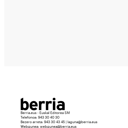
Berria.eus - Euskal Editorea SM
Telefonoa: 943 30 40 30
Bezero arreta: 943 30 43 45 | laguna@berria.eus
Webgunea:
webgunea@berria.eus