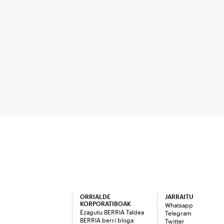
ORRIALDE
JARRAITU
KORPORATIBOAK
Whatsapp
Ezagutu BERRIA Taldea
Telegram
BERRIA berri bloga
Twitter