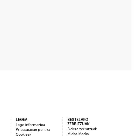
LEGEA
BESTELAKO
ZERBITZUAK
Lege informazioa
Bidera zerbitzuak
Pribatutasun politika
Midas Media
Cookieak