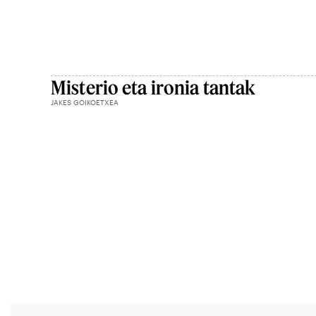
Misterio eta ironia tantak
JAKES GOIKOETXEA