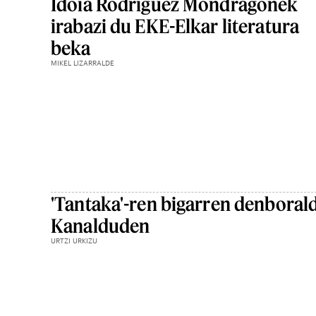
Idoia Rodriguez Mondragonek
irabazi du EKE-Elkar literatura
beka
MIKEL LIZARRALDE
'Tantaka'-ren bigarren denboral
Kanalduden
URTZI URKIZU