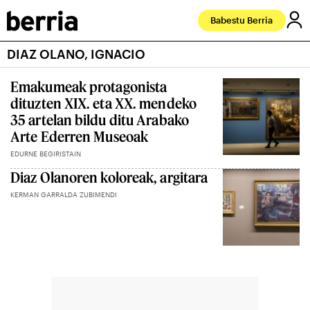
Babestu Berria
DIAZ OLANO, IGNACIO
Emakumeak protagonista
dituzten XIX. eta XX. mendeko
35 artelan bildu ditu Arabako
Arte Ederren Museoak
EDURNE BEGIRISTAIN
Diaz Olanoren koloreak, argitara
KERMAN GARRALDA ZUBIMENDI