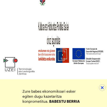
Zure babes ekonomikoari esker
egiten dugu kazetaritza
konprometitua.
BABESTU BERRIA