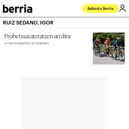
Babestu Berria
RUIZ SEDANO, IGOR
Probetxua ateratzen ari dira
AITOR GARMENDIA ETXEBERRIA