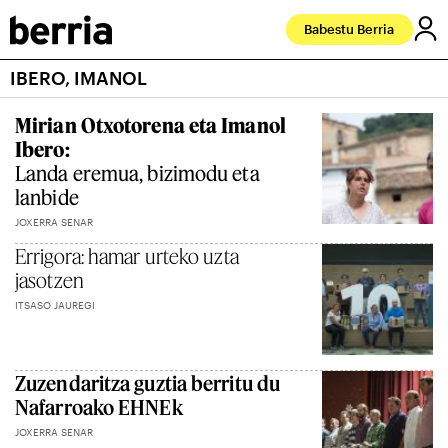
Babestu Berria
IBERO, IMANOL
Mirian Otxotorena eta Imanol
Ibero:
Landa eremua, bizimodu eta
lanbide
JOXERRA SENAR
Errigora: hamar urteko uzta
jasotzen
ITSASO JAUREGI
Zuzendaritza guztia berritu du
Nafarroako EHNEk
JOXERRA SENAR