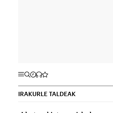
IRAKURLE TALDEAK