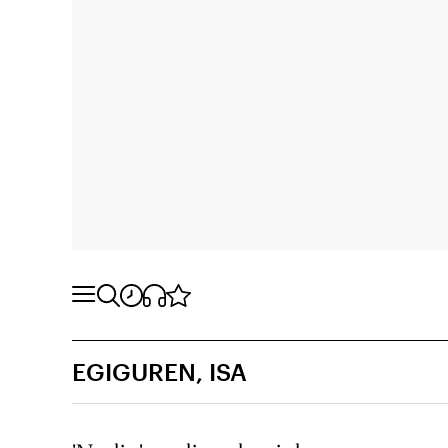
EGIGUREN, ISA