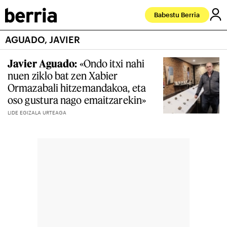
Babestu Berria
AGUADO, JAVIER
Javier Aguado:
«Ondo itxi nahi
nuen ziklo bat zen Xabier
Ormazabali hitzemandakoa, eta
oso gustura nago emaitzarekin»
LIDE EGIZALA URTEAGA