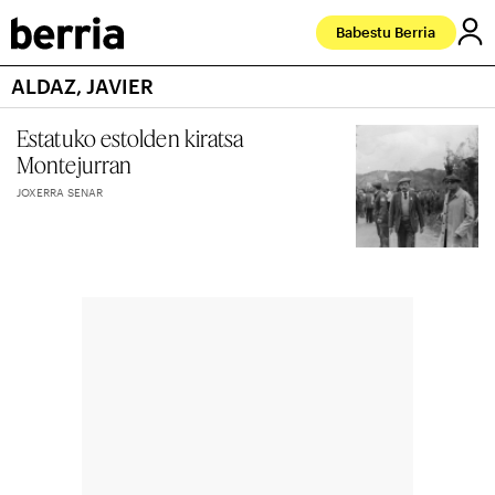
Babestu Berria
ALDAZ, JAVIER
Estatuko estolden kiratsa
Montejurran
JOXERRA SENAR