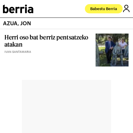
Babestu Berria
AZUA, JON
Herri oso bat berriz pentsatzeko
atakan
IVAN SANTAMARIA