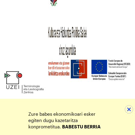
Zure babes ekonomikoari esker
egiten dugu kazetaritza
konprometitua.
BABESTU BERRIA