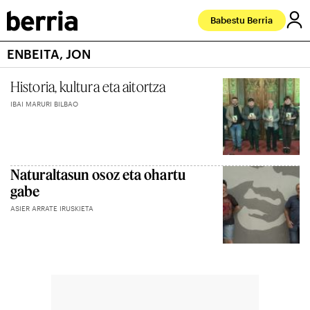
Babestu Berria
ENBEITA, JON
Historia, kultura eta aitortza
IBAI MARURI BILBAO
Naturaltasun osoz eta ohartu
gabe
ASIER ARRATE IRUSKIETA