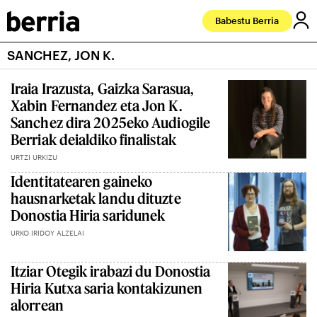
Babestu Berria
SANCHEZ, JON K.
Iraia Irazusta, Gaizka Sarasua,
Xabin Fernandez eta Jon K.
Sanchez dira 2025eko Audiogile
Berriak deialdiko finalistak
URTZI URKIZU
Identitatearen gaineko
hausnarketak landu dituzte
Donostia Hiria saridunek
URKO IRIDOY ALZELAI
Itziar Otegik irabazi du Donostia
Hiria Kutxa saria kontakizunen
alorrean