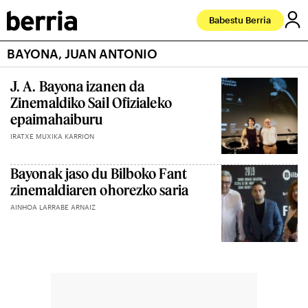
Babestu Berria
BAYONA, JUAN ANTONIO
J. A. Bayona izanen da
Zinemaldiko Sail Ofizialeko
epaimahaiburu
IRATXE MUXIKA KARRION
Bayonak jaso du Bilboko Fant
zinemaldiaren ohorezko saria
AINHOA LARRABE ARNAIZ