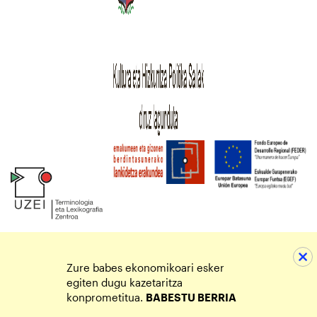
Zure babes ekonomikoari esker
egiten dugu kazetaritza
konprometitua.
BABESTU BERRIA